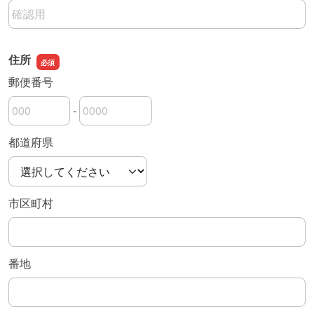
メールアドレスの確認用
住所
郵便番号
-
郵便番号の上3桁
郵便番号の下4桁
都道府県
市区町村
番地