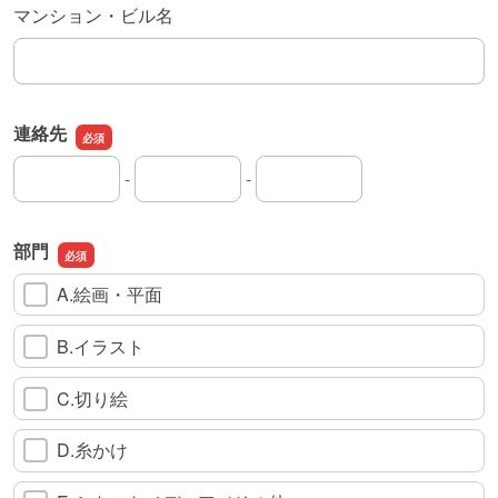
マンション・ビル名
連絡先
-
-
連絡先の市外局番
連絡先の市内局番
連絡先の加入者番号
部門
A.絵画・平面
B.イラスト
C.切り絵
D.糸かけ