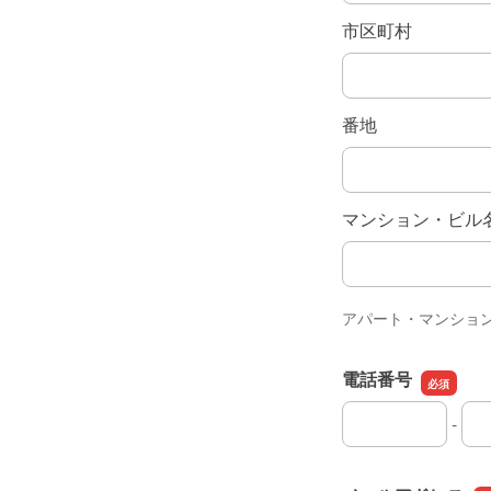
市区町村
番地
マンション・ビル
アパート・マンショ
電話番号
-
電話番号の市外局
電話番号の市内局
電話番号の加入者