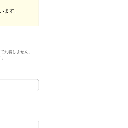
います。
れて到着しません。
す。