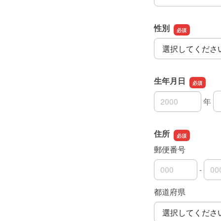
性別
性別
生年月日
年
生年月日の年
生年月日の月
生年月日の日
住所
郵便番号
-
郵便番号の上3桁
郵便番号の下4桁
都道府県