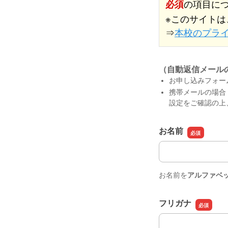
必須
の項目に
※このサイトは
⇒
本校のプラ
（自動返信メール
お申し込みフォー
携帯メールの場合
設定をご確認の上
お名前
お名前
お名前を
アルファベ
フリガナ
フリガナ