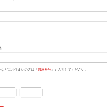
名
ンなどにお住まいの方は『
部屋番号
』も入力してください。
-
番
番
番号