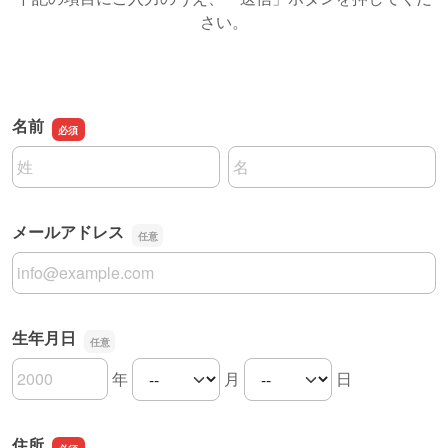
さい。
名前
名前の姓
名前の名
メールアドレス
メールアドレス
生年月日
年
月
日
生年月日の年
生年月日の月
生年月日の日
住所