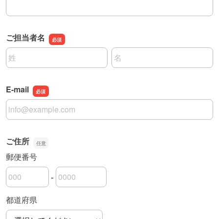
部署名・役職
ご担当者名
名前の姓
名前の名
E-mail
E-mail
ご住所
郵便番号
-
郵便番号の上3桁
郵便番号の下4桁
都道府県