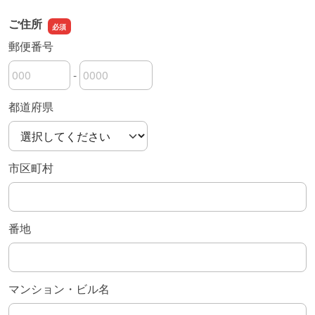
ご住所
郵便番号
-
郵便番号の上3桁
郵便番号の下4桁
都道府県
市区町村
番地
マンション・ビル名