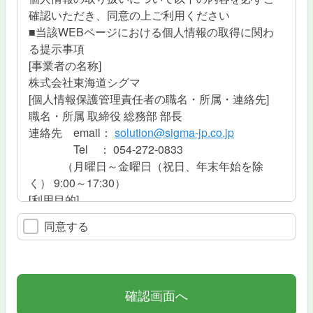
確認いただき、同意の上ご利用ください
■当該WEBページにおける個人情報の取得に関わ
る提示事項
[事業者の名称]
株式会社東海道シグマ
[個人情報保護管理責任者の職名・所属・連絡先]
職名・所属 取締役 総務部 部長
連絡先 email：
solution@sigma-jp.co.jp
Tel ： 054-272-0833
（月曜日～金曜日（祝日、年末年始を除
く） 9:00～17:30）
[利用目的]
・ その他上記に付帯する業務上の手続き・連絡等
同意する
[個人情報の取扱い]
当該個人情報について、法令、国の指針等に基づ
き、漏えい、紛失等がないよう厳重な安全管理を
行います。
[第三者提供]