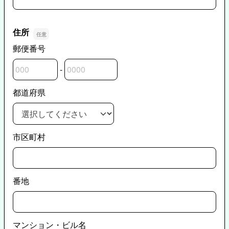
住所
郵便番号
-
郵便番号の上3桁
郵便番号の下4桁
都道府県
市区町村
番地
マンション・ビル名