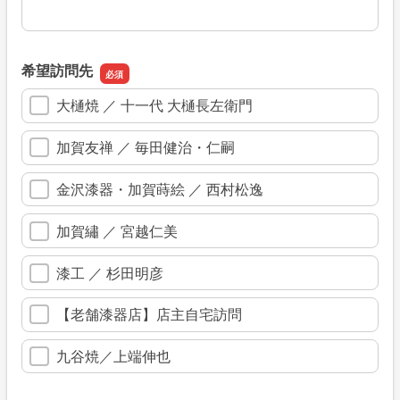
手配希望日時
希望訪問先
大樋焼 ／ 十一代 大樋長左衛門
加賀友禅 ／ 毎田健治・仁嗣
金沢漆器・加賀蒔絵 ／ 西村松逸
加賀繡 ／ 宮越仁美
漆工 ／ 杉田明彦
【老舗漆器店】店主自宅訪問
九谷焼／上端伸也