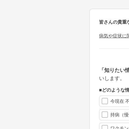
皆さんの貴重
病気や症状に
「知りたい
いします。
■どのような
今現在 
持病（慢
ワクチン