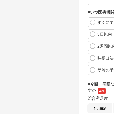
■いつ医療機
すぐにで
3日以内
2週間以
時期は決
受診の予
■今回、病院
すか
総合満足度
5．満足