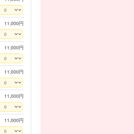
11,000円
11,000円
11,000円
11,000円
11,000円