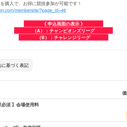
ットを購入で、お得に競技参加が可能です！
acon.com/membersite/?page_id=46
《 申込画面の表示 》
（A）：チャンピオンズリーグ
（B）：チャレンジリーグ
法に基づく表記
価
択必須 】会場使用料