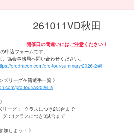
261011VD秋田
開催日の間違いにはご注意ください！
用の申込フォームです。
は、協会事務局へ問い合わせください。
ttps://prodracon.com/pro-tour/summary/2026-2/#i
ンズリーグ在籍選手一覧 》
con.com/pro-tour/a/2026-2/
 》
ズリーグ：1クラスにつき2試合まで
ーグ：1クラスにつき3試合まで
参加しよう！ 》