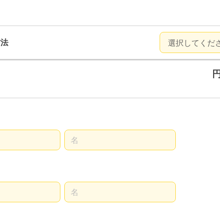
方法
名前の名
名前の名