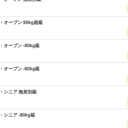
・オープン 90kg超級
オープン -90kg級
オープン -80kg級
・シニア 無差別級
シニア -80kg級