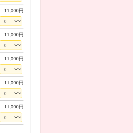
11,000円
11,000円
11,000円
11,000円
11,000円