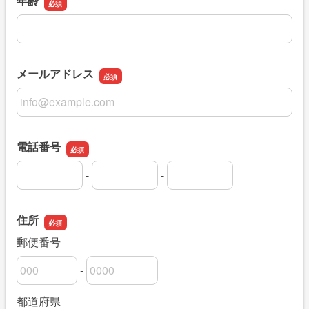
年齢
年齢
メールアドレス
メールアドレス
電話番号
-
-
電話番号の市外局番
電話番号の市内局番
電話番号の加入者番号
住所
郵便番号
-
郵便番号の上3桁
郵便番号の下4桁
都道府県