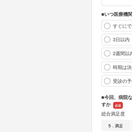
■いつ医療機
すぐにで
3日以内
2週間以
時期は決
受診の予
■今回、病院
すか
総合満足度
5．満足