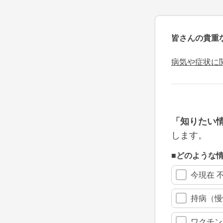
皆さんの貴重
病気や症状に
「知りたい
します。
■どのような
今現在 
持病（慢
ワクチン