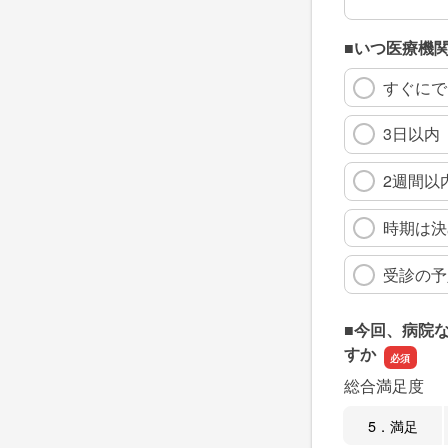
■いつ医療機
すぐにで
3日以内
2週間以
時期は決
受診の予
■今回、病院
すか
総合満足度
5．満足