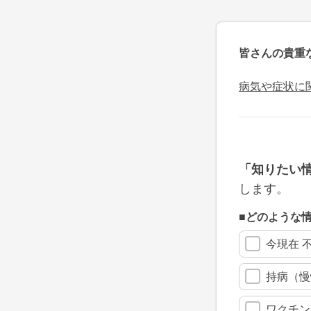
皆さんの貴重
病気や症状に
「知りたい
します。
■どのような
今現在 
持病（慢
ワクチン