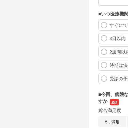
■いつ医療機
すぐにで
3日以内
2週間以
時期は決
受診の予
■今回、病院
すか
総合満足度
5．満足