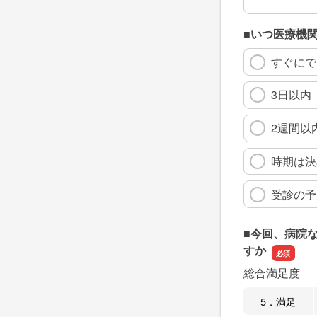
■いつ医療機
すぐにで
3日以内
2週間以
時期は決
受診の予
■今回、病院
すか
総合満足度
5．満足