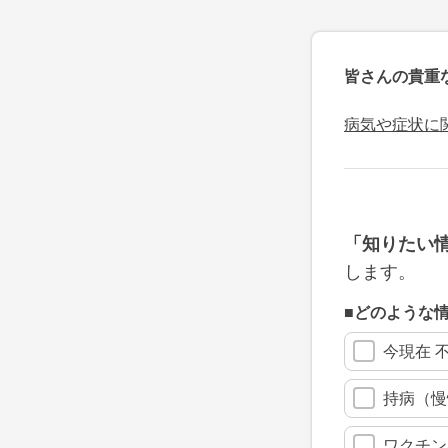
皆さんの貴重
病気や症状に
「知りたい
します。
■どのような
今現在 
持病（慢
ワクチン