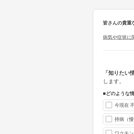
皆さんの貴重
病気や症状に
「知りたい
します。
■どのような
今現在 
持病（慢
ワクチン