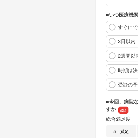
■いつ医療機
すぐにで
3日以内
2週間以
時期は決
受診の予
■今回、病院
すか
総合満足度
5．満足