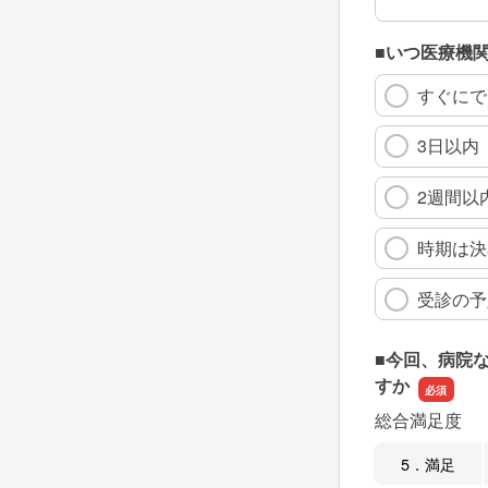
■いつ医療機
すぐにで
3日以内
2週間以
時期は決
受診の予
■今回、病院
すか
総合満足度
5．満足