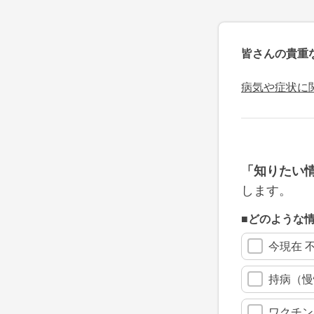
皆さんの貴重
病気や症状に
「知りたい
します。
■どのような
今現在 
持病（慢
ワクチン