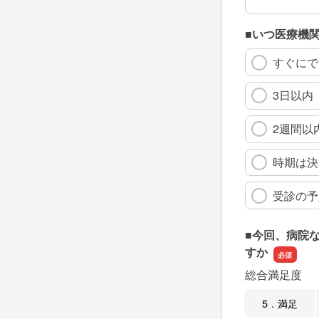
■いつ医療機
すぐにで
3日以内
2週間以
時期は決
受診の予
■今回、病院
すか
総合満足度
5．満足