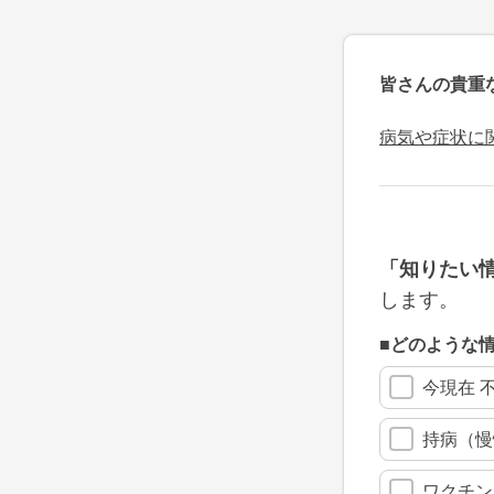
皆さんの貴重
病気や症状に
「知りたい
します。
■どのような
今現在 
持病（慢
ワクチン