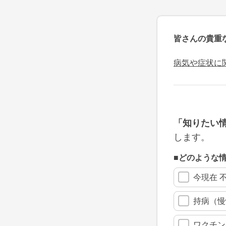
皆さんの貴重
病気や症状に
「知りたい
します。
■どのような
今現在 
持病（慢
ワクチン