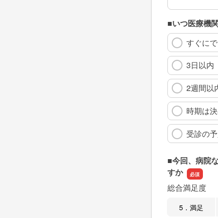
■いつ医療機
すぐにで
3日以内
2週間以
時期は決
受診の予
■今回、病院
すか
総合満足度
5．満足