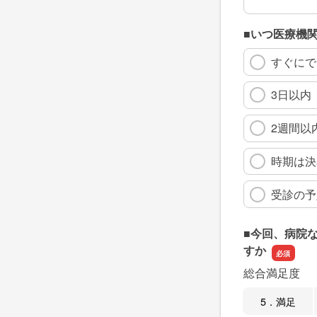
■いつ医療機
すぐにで
3日以内
2週間以
時期は決
受診の予
■今回、病院
すか
総合満足度
5．満足