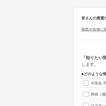
皆さんの貴重
病気や症状に
「知りたい
します。
■どのような
今現在 
持病（慢
ワクチン