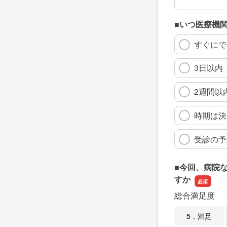
■いつ医療機
すぐにで
3日以内
2週間以
時期は決
受診の予
■今回、病院
すか
総合満足度
5．満足