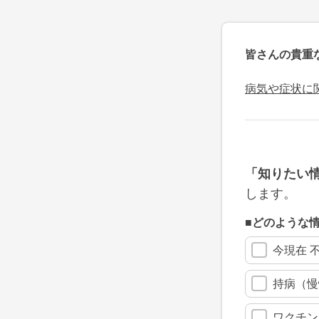
皆さんの貴重
病気や症状に
「知りたい
します。
■どのような
今現在 
持病（慢
ワクチン