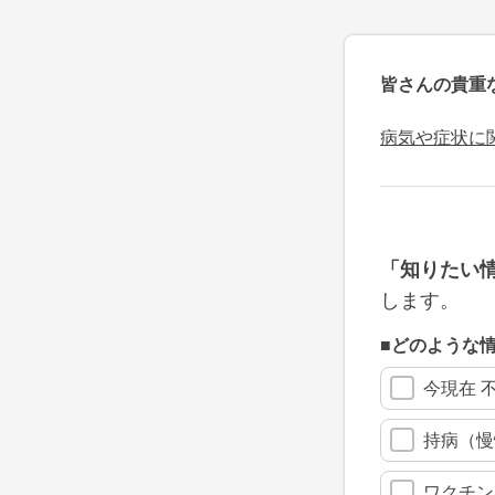
皆さんの貴重
病気や症状に
「知りたい
します。
■どのような
今現在 
持病（慢
ワクチン