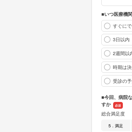
■いつ医療機
すぐにで
3日以内
2週間以
時期は決
受診の予
■今回、病院
すか
総合満足度
5．満足