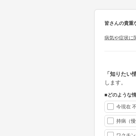
皆さんの貴重
病気や症状に
「知りたい
します。
■どのような
今現在 
持病（慢
ワクチン