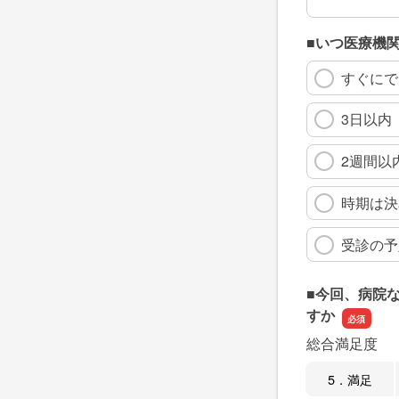
■いつ医療機
すぐにで
3日以内
2週間以
時期は決
受診の予
■今回、病院
すか
総合満足度
5．満足