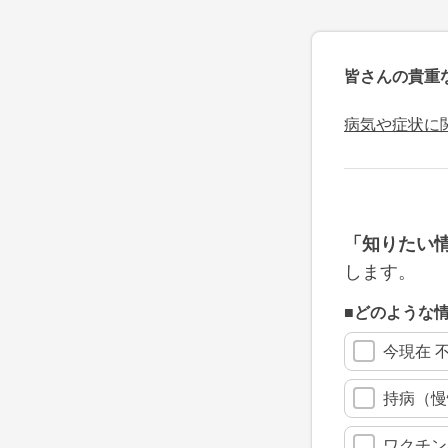
皆さんの貴重
病気や症状に
「知りたい
します。
■どのような
今現在 
持病（慢
ワクチン