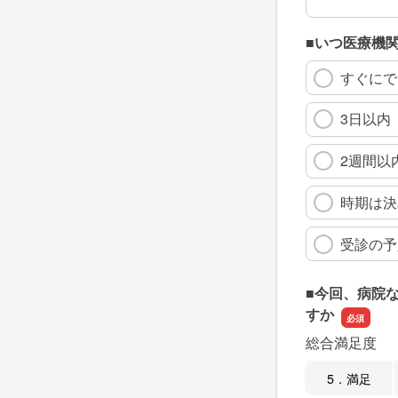
■いつ医療機
すぐにで
3日以内
2週間以
時期は決
受診の予
■今回、病院
すか
総合満足度
5．満足