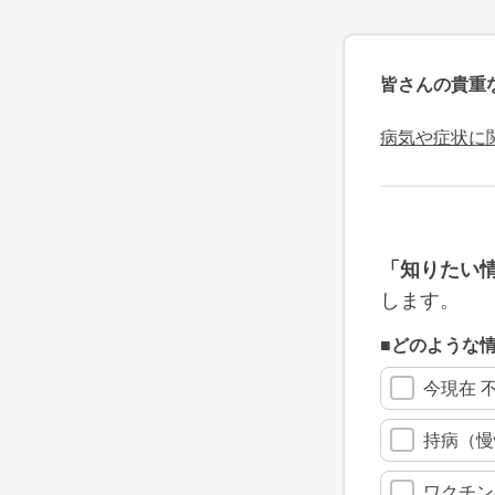
皆さんの貴重
病気や症状に
「知りたい
します。
■どのような
今現在 
持病（慢
ワクチン