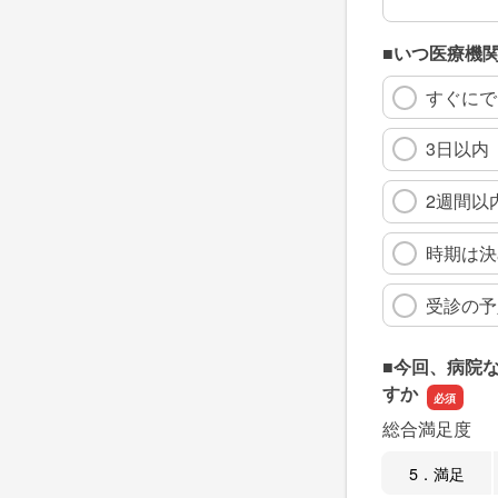
■いつ医療機
すぐにで
3日以内
2週間以
時期は決
受診の予
■今回、病院
すか
総合満足度
5．満足