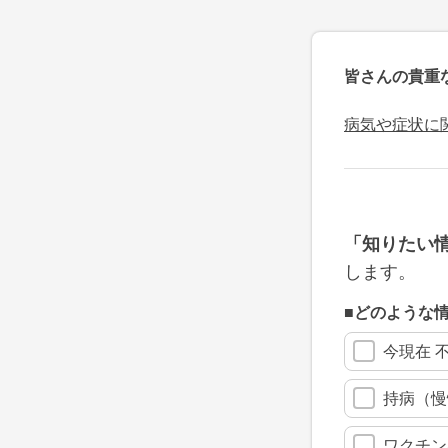
皆さんの貴重
病気や症状に
「知りたい
します。
■どのような
今現在 
持病（慢
ワクチン