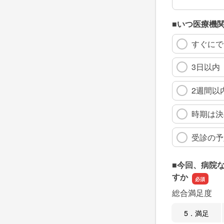
■いつ医療機
すぐにで
3日以内
2週間以
時期は決
受診の予
■今回、病院
すか
総合満足度
5．満足