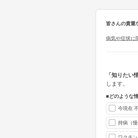
皆さんの貴重
病気や症状に
「知りたい
します。
■どのような
今現在 
持病（慢
ワクチン