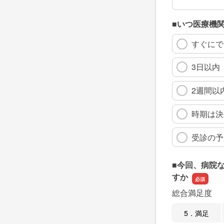
■いつ医療機
すぐにで
3日以内
2週間以
時期は決
受診の予
■今回、病院
すか
総合満足度
5．満足