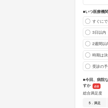
■いつ医療機
すぐにで
3日以内
2週間以
時期は決
受診の予
■今回、病院
すか
総合満足度
5．満足