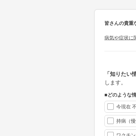
皆さんの貴重
病気や症状に
「知りたい
します。
■どのような
今現在 
持病（慢
ワクチン