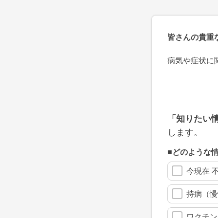
皆さんの貴重
病気や症状に
「知りたい
します。
■どのような
今現在 
持病（慢
ワクチン