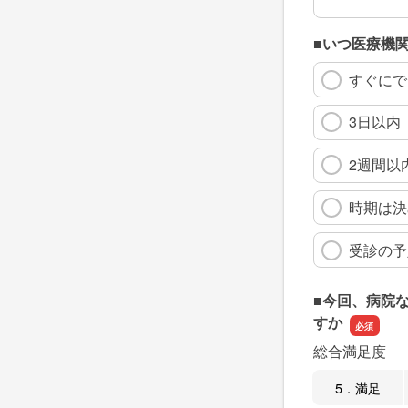
■いつ医療機
すぐにで
3日以内
2週間以
時期は決
受診の予
■今回、病院
すか
総合満足度
5．満足