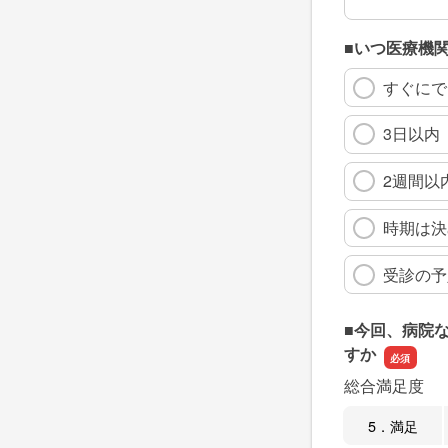
■いつ医療機
すぐにで
3日以内
2週間以
時期は決
受診の予
■今回、病院
すか
総合満足度
5．満足