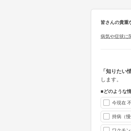
皆さんの貴重
病気や症状に
「知りたい
します。
■どのような
今現在 
持病（慢
ワクチン