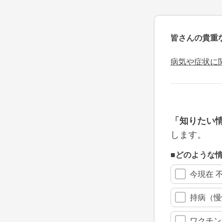
皆さんの貴重
病気や症状に
「知りたい
します。
■どのような
今現在 
持病（慢
ワクチン