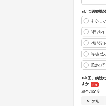
■いつ医療機
すぐにで
3日以内
2週間以
時期は決
受診の予
■今回、病院
すか
総合満足度
5．満足