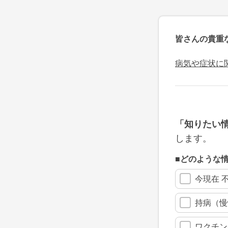
皆さんの貴重
病気や症状に
「知りたい
します。
■どのような
今現在 
持病（慢
ワクチン