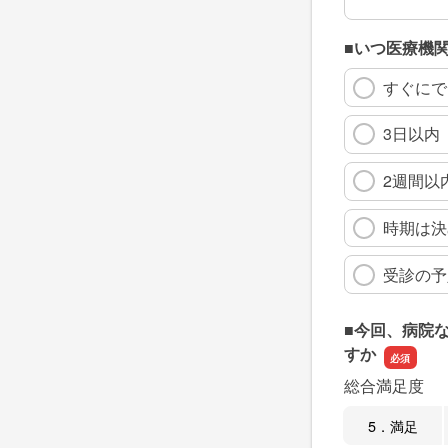
■いつ医療機
すぐにで
3日以内
2週間以
時期は決
受診の予
■今回、病院
すか
総合満足度
5．満足