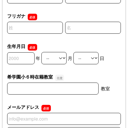
フリガナ
名前の姓
名前の名
生年月日
年
月
日
生年月日の年
生年月日の月
生年月日の日
希学園小６時在籍教室
希学園小６時在籍教室
教室
メールアドレス
メールアドレス