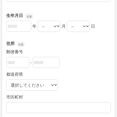
生年月日
年
月
日
生年月日の年
生年月日の月
生年月日の日
住所
郵便番号
-
郵便番号の上3桁
郵便番号の下4桁
都道府県
市区町村