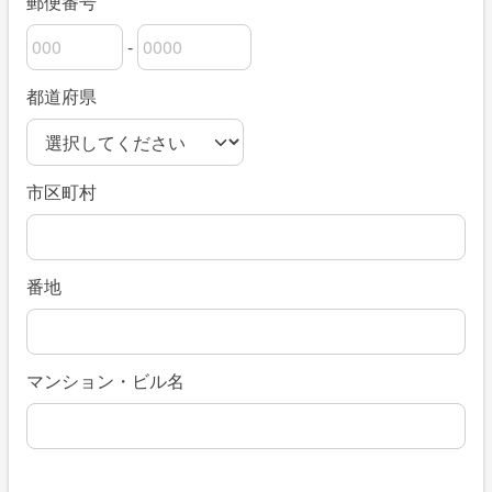
郵便番号
-
郵便番号の上3桁
郵便番号の下4桁
都道府県
市区町村
番地
マンション・ビル名