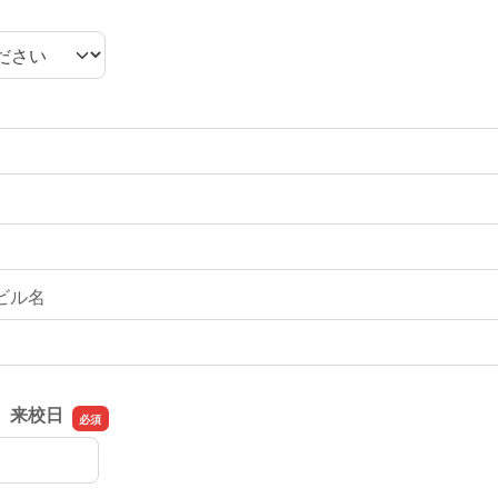
ビル名
 来校日
 来校日