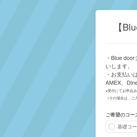
【Bl
・Blue 
いします。
・お支払いは
AMEX、Dine
※受付にてお申込
（その場合は、ご
ご希望のコー
基礎コー