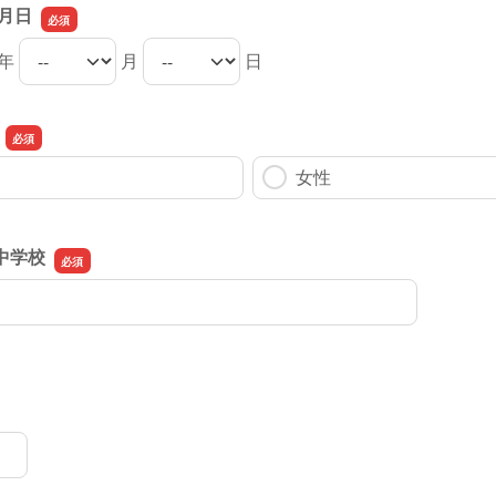
月日
年
月
日
年月日の年
年月日の月
年月日の日
女性
中学校
中学校