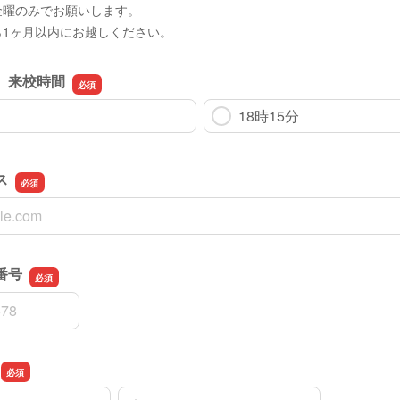
金曜のみでお願いします。
ら1ヶ月以内にお越しください。
 来校時間
18時15分
ス
ス
番号
番号
名前の名