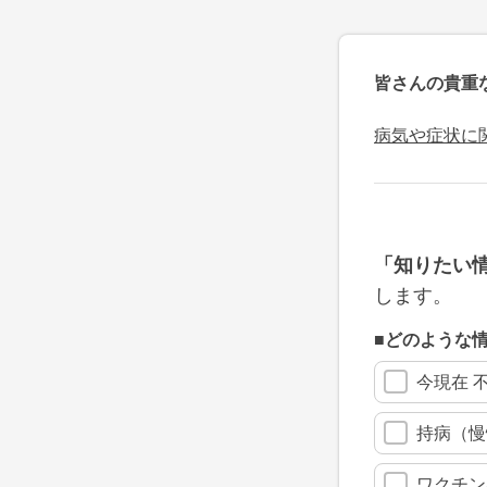
皆さんの貴重
病気や症状に
「知りたい
します。
■どのような
今現在 
持病（慢
ワクチン