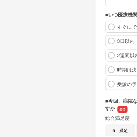
■いつ医療機
すぐにで
3日以内
2週間以
時期は決
受診の予
■今回、病院
すか
総合満足度
5．満足