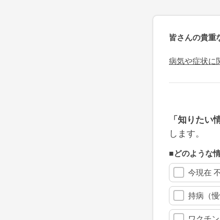
皆さんの貴重
病気や症状に
「知りたい
します。
■どのような
今現在 
持病（慢
ワクチン