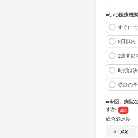
■いつ医療機
すぐにで
3日以内
2週間以
時期は決
受診の予
■今回、病院
すか
総合満足度
5．満足