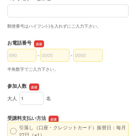
郵便番号はハイフン(-)を入れずにご入力下さい。
お電話番号
-
-
お電話番号の市外局番
お電話番号の市内局番
お電話番号の加入者番号
半角数字でご入力下さい。
参加人数
参加人数
大人
名
受講料支払い方法
引落し（口座・クレジットカード）振替日：毎月
27日（※1）