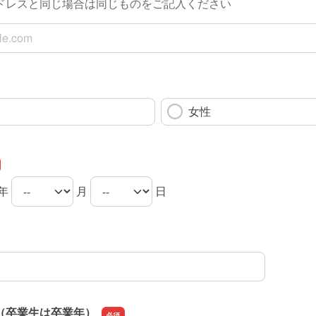
ドレスと同じ場合は同じものをご記入ください
アドレス
女性
年
月
日
（卒業生は卒業年）