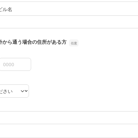
ビル名
外から通う場合の住所がある方
3桁
4桁