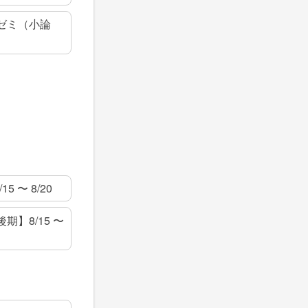
ゼミ（小論
）
5 〜 8/20
期】8/15 〜