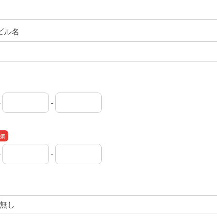
ビル名
-
-
局番
局番
者番号
-
-
市外局番
市内局番
加入者番号
無し