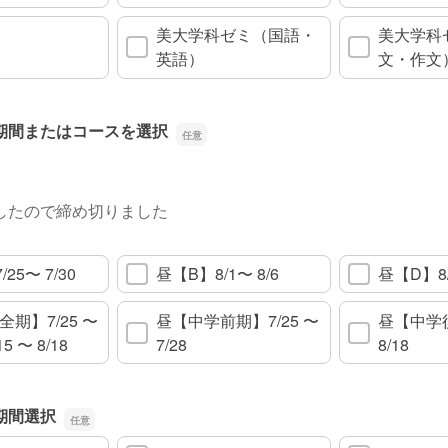
美大学科ゼミ（国語・
美大学科
英語）
文・作文
期間またはコースを選択
したので締め切りました
25〜 7/30
昼【B】8/1〜 8/6
昼【D】8/1
期】7/25 〜
昼【中学前期】7/25 〜
昼【中学後
15 〜 8/18
7/28
8/18
期間選択