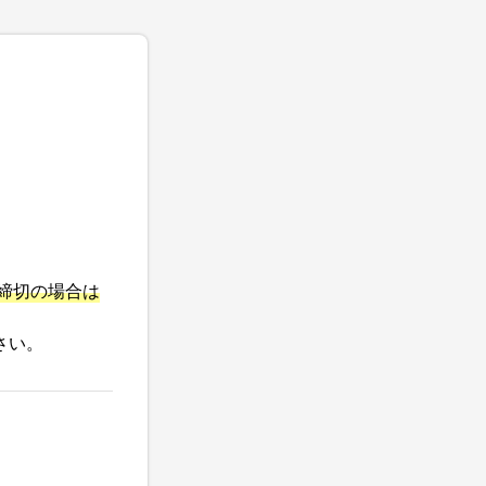
み
締切の場合は
さい。