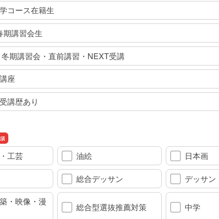
学コース在籍生
/春期講習会生
年／冬期講習会・直前講習・NEXT受講
講座
受講歴あり
・工芸
油絵
日本画
総合デッサン
デッサン
築・映像・漫
総合型選抜推薦対策
中学