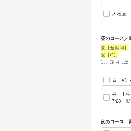
人物画
昼のコース／
昼【全期間】
昼【C】
は、定員に達
昼【A】7/
昼【中学全
7/28・8/
夜のコース 