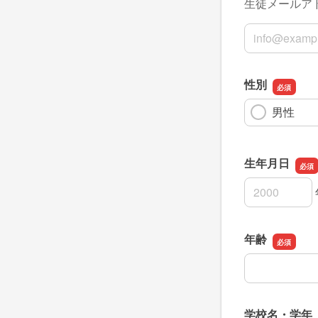
生徒メールア
保護者メール
性別
男性
生年月日
生年月日の年
生年月日の月
生年月日の日
年齢
年齢
学校名・学年