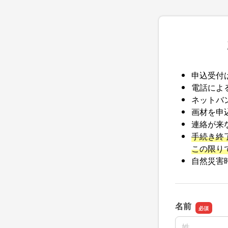
申込受付
電話によ
ネットバ
画材を申
連絡が来
手続き終
この限り
自然災害
名前
名前の姓