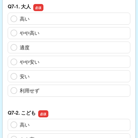
Q7-1. 大人
高い
やや高い
適度
やや安い
安い
利用せず
Q7-2. こども
高い