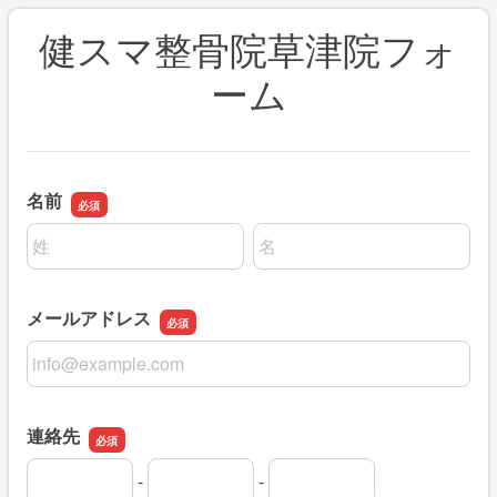
健スマ整骨院草津院フォ
ーム
名前
名前の姓
名前の名
メールアドレス
メールアドレス
連絡先
-
-
連絡先の市外局番
連絡先の市内局番
連絡先の加入者番号