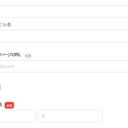
ビル名
ージURL
ージURL
】
名
名前の名