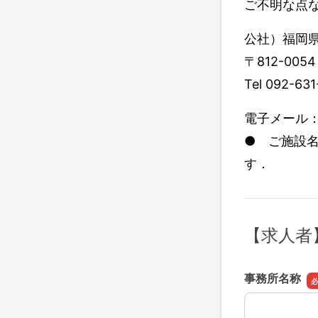
ご不明な点
公社）福岡
〒812-005
Tel 092-63
電子メール： rt
● ご施設
す．
【求人者
事務所名称
事務所名称