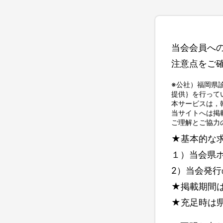
当会会員へ
注意点をご
※公社）福岡県
提供｝を行って
本サービスは，
当サイトへは掲
ご理解とご協力
★基本的な
１）当会県
2）当会発
★掲載期間
★充足時は