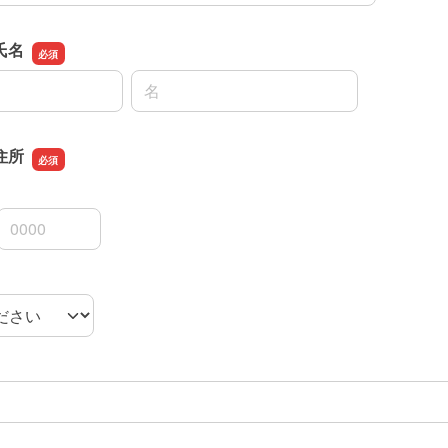
氏名
名前の名
住所
3桁
4桁