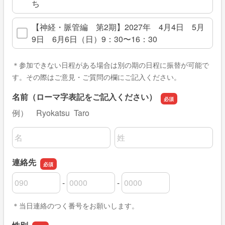
ち
【神経・脈管編 第2期】2027年 4月4日 5月
9日 6月6日（日）9：30〜16：30
＊参加できない日程がある場合は別の期の日程に振替が可能で
す。その際はご意見・ご質問の欄にご記入ください。
名前（ローマ字表記をご記入ください）
例） Ryokatsu Taro
名前の姓
名前の名
連絡先
-
-
連絡先の市外局番
連絡先の市内局番
連絡先の加入者番号
＊当日連絡のつく番号をお願いします。