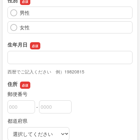
性別
男性
女性
生年月日
生年月日
西暦でご記入ください 例）19820815
住所
郵便番号
-
郵便番号の上3桁
郵便番号の下4桁
都道府県