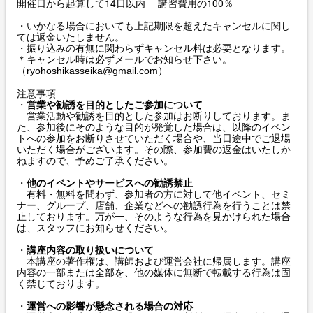
開催日から起算して14日以内 講習費用の100％
・いかなる場合においても上記期限を超えたキャンセルに関し
ては返金いたしません。
・振り込みの有無に関わらずキャンセル料は必要となります。
＊キャンセル時は必ずメールでお知らせ下さい。
（
）
ryohoshikasseika@gmail.com
注意事項
・
営業や勧誘を目的としたご参加について
営業活動や勧誘を目的とした参加はお断りしております。ま
た、参加後にそのような目的が発覚した場合は、以降のイベン
トへの参加をお断りさせていただく場合や、当日途中でご退場
いただく場合がございます。その際、参加費の返金はいたしか
ねますので、予めご了承ください。
・
他のイベントやサービスへの勧誘禁止
有料・無料を問わず、参加者の方に対して他イベント、セミ
ナー、グループ、店舗、企業などへの勧誘行為を行うことは禁
止しております。万が一、そのような行為を見かけられた場合
は、スタッフにお知らせください。
・
講座内容の取り扱いについて
本講座の著作権は、講師および運営会社に帰属します。講座
内容の一部または全部を、他の媒体に無断で転載する行為は固
く禁じております。
・
運営への影響が懸念される場合の対応