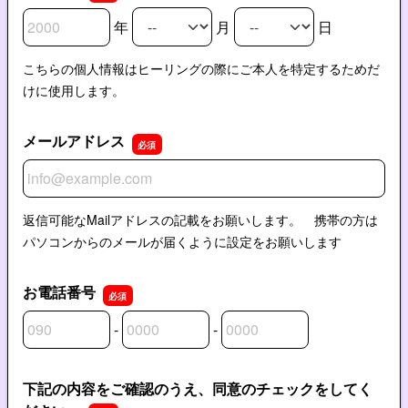
年
月
日
生年月日の年
生年月日の月
生年月日の日
こちらの個人情報はヒーリングの際にご本人を特定するためだ
けに使用します。
メールアドレス
メールアドレス
返信可能なMailアドレスの記載をお願いします。 携帯の方は
パソコンからのメールが届くように設定をお願いします
お電話番号
-
-
お電話番号の市外局番
お電話番号の市内局番
お電話番号の加入者番号
下記の内容をご確認のうえ、同意のチェックをしてく