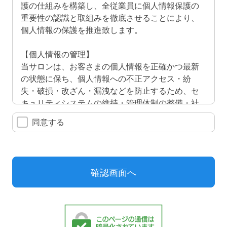
護の仕組みを構築し、全従業員に個人情報保護の
重要性の認識と取組みを徹底させることにより、
個人情報の保護を推進致します。
【個人情報の管理】
当サロンは、お客さまの個人情報を正確かつ最新
の状態に保ち、個人情報への不正アクセス・紛
失・破損・改ざん・漏洩などを防止するため、セ
キュリティシステムの維持・管理体制の整備・社
員教育の徹底等の必要な措置を講じ、安全対策を
同意する
実施し個人情報の厳重な管理を行ないます。
【個人情報の利用目的】
お客さまからお預かりした個人情報は、当校から
のご連絡や業務のご案内やご質問に対する回答と
して、電子メールや資料のご送付に利用いたしま
す。
【個人情報の第三者への開示・提供の禁止】