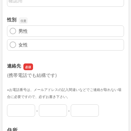
性別
男性
女性
連絡先
(携帯電話でも結構です)
※お電話番号は、メールアドレスの記入間違いなどでご連絡が取れない場
合に必要ですので、必ずお書き下さい。
-
-
連絡先の市外局番
連絡先の市内局番
連絡先の加入者番号
住所