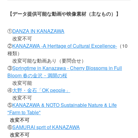
【データ提供可能な動画や映像素材（主なもの）】
①
DANZA IN KANAZAWA
改変不可
②
KANAZAWA -A Heritage of Cultural Excellence-
（10
種類）
改変可能な動画あり（要問合せ）
③
Springtime in Kanazawa - Cherry Blossoms in Full
Bloom 春の金沢・満開の桜
改変可能
④
大野・金石「OK people」
改変不可
⑤
KANAZAWA & NOTO Sustainable Nature & Life
"Farm to Table"
改変不可
⑥
SAMURAI sprit of KANAZAWA
改変不可