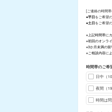
[ご連絡の時間帯
●
平日
をご希望の場合
●
土日
をご希望の場合
※上記時間帯に
※初回の
オンラ
※3か月未満の
※ご相談内容に
時間帯のご希
日中（10
夜間（19
時間は問