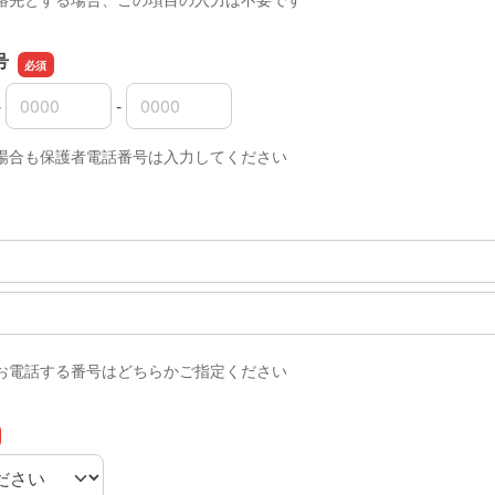
号
-
-
号の市外局番
号の市内局番
号の加入者番号
場合も保護者電話番号は入力してください
お電話する番号はどちらかご指定ください