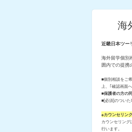
海
近畿日本ツー
海外留学個別
囲内での提携
■個別相談をご
上、｢確認画面
■保護者の方の
■[必須]のつ
※カウンセリン
カウンセリング
行います。