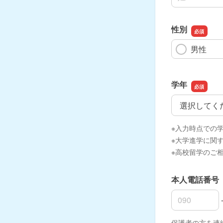
性別
男性
学年
学年
※入力時点での
※大学進学に関
※高校留学のご
本人電話番号
本人電話番号
本人電話番号
本人電話番号
保護者の方を連