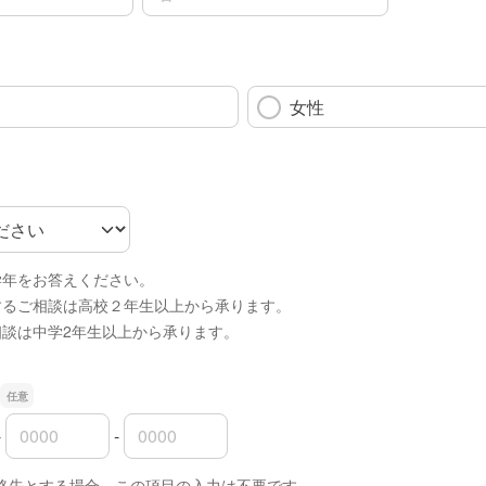
女性
学年をお答えください。
するご相談は高校２年生以上から承ります。
相談は中学2年生以上から承ります。
-
-
の市外局番
の市内局番
の加入者番号
絡先とする場合、この項目の入力は不要です