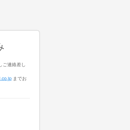
み
しご連絡差し
.co.jp
までお