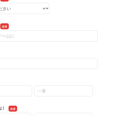
名前の名
な）
名前の名